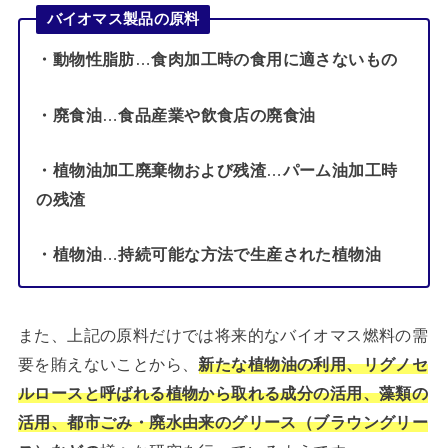
バイオマス製品の原料
・動物性脂肪
…
食肉加工時の食用に適さないもの
・廃食油
…
食品産業や飲食店の廃食油
・植物油加工廃棄物および残渣
…
パーム油加工時
の残渣
・植物油
…
持続可能な方法で生産された植物油
また、上記の原料だけでは将来的なバイオマス燃料の需
要を賄えないことから、
新たな植物油の利用、リグノセ
ルロースと呼ばれる植物から取れる成分の活用、藻類の
活用、都市ごみ・廃水由来のグリース（ブラウングリー