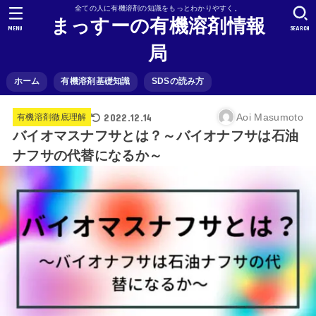
全ての人に有機溶剤の知識をもっとわかりやすく。
まっすーの有機溶剤情報
MENU
SEARCH
局
ホーム
有機溶剤基礎知識
SDSの読み方
2022.12.14
Aoi Masumoto
有機溶剤徹底理解
バイオマスナフサとは？～バイオナフサは石油
ナフサの代替になるか～