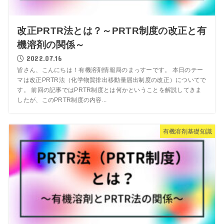
改正PRTR法とは？～PRTR制度の改正と有
機溶剤の関係～
2022.07.16
皆さん、こんにちは！有機溶剤情報局のまっすーです。 本日のテー
マは改正PRTR法（化学物質排出移動量届出制度の改正）についてで
す。 前回の記事ではPRTR制度とは何かということを解説してきま
したが、このPRTR制度の内容...
有機溶剤基礎知識