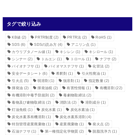
タグで絞り込み
KB値
(2)
PRTR制度
(2)
PRTR法
(2)
RoHS
(1)
SDS
(6)
SDSの読み方
(4)
アニリン点
(1)
カウリブタノール値
(1)
キシレン
(1)
キシロール
(1)
シンナー
(2)
トルエン
(1)
トロール
(1)
ナフサ
(2)
バイオナフサ
(1)
バイオマスナフサ
(1)
化管法
(2)
安全データシート
(6)
希釈剤
(1)
引火性廃油
(1)
引火点
(5)
弱溶剤
(1)
強溶剤
(1)
指定数量
(2)
揮発油
(2)
揮発油税
(2)
有害性情報
(1)
有機溶剤
(22)
有機溶剤中毒予防規則
(2)
毒劇物取締法
(2)
毒物及び劇物取締法
(2)
消防法
(2)
溶剤成分
(1)
灯油免税
(1)
炭化水素
(1)
炭化水素油
(1)
炭化水素系有機溶剤
(1)
炭化水素系溶剤
(4)
特別管理産業廃棄物
(1)
産業廃棄物
(1)
発火点
(2)
石油ナフサ
(1)
第一種指定化学物質
(2)
脱脂洗浄力
(1)