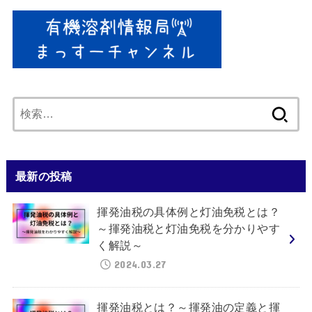
検
索:
最新の投稿
揮発油税の具体例と灯油免税とは？
～揮発油税と灯油免税を分かりやす
く解説～
2024.03.27
揮発油税とは？～揮発油の定義と揮