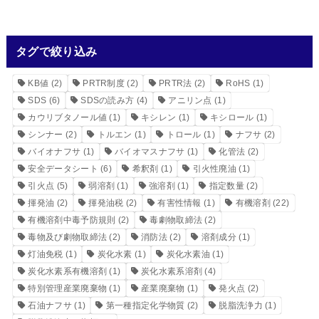
タグで絞り込み
KB値
(2)
PRTR制度
(2)
PRTR法
(2)
RoHS
(1)
SDS
(6)
SDSの読み方
(4)
アニリン点
(1)
カウリブタノール値
(1)
キシレン
(1)
キシロール
(1)
シンナー
(2)
トルエン
(1)
トロール
(1)
ナフサ
(2)
バイオナフサ
(1)
バイオマスナフサ
(1)
化管法
(2)
安全データシート
(6)
希釈剤
(1)
引火性廃油
(1)
引火点
(5)
弱溶剤
(1)
強溶剤
(1)
指定数量
(2)
揮発油
(2)
揮発油税
(2)
有害性情報
(1)
有機溶剤
(22)
有機溶剤中毒予防規則
(2)
毒劇物取締法
(2)
毒物及び劇物取締法
(2)
消防法
(2)
溶剤成分
(1)
灯油免税
(1)
炭化水素
(1)
炭化水素油
(1)
炭化水素系有機溶剤
(1)
炭化水素系溶剤
(4)
特別管理産業廃棄物
(1)
産業廃棄物
(1)
発火点
(2)
石油ナフサ
(1)
第一種指定化学物質
(2)
脱脂洗浄力
(1)