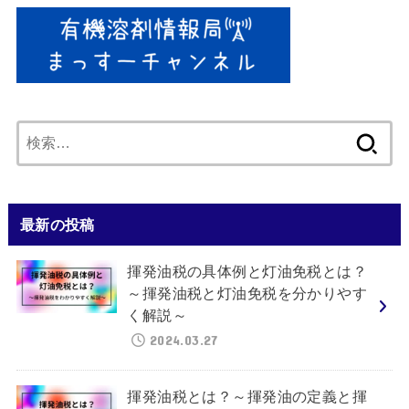
検
索:
最新の投稿
揮発油税の具体例と灯油免税とは？
～揮発油税と灯油免税を分かりやす
く解説～
2024.03.27
揮発油税とは？～揮発油の定義と揮